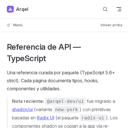
Skip to content
Arqel
Menú
Volver arriba
Referencia de API —
TypeScript
Una referencia curada por paquete (TypeScript 5.6+
strict). Cada página documenta tipos, hooks,
componentes y utilidades.
Nota reciente:
fue migrado a
@arqel-dev/ui
shadcn/ui
(variante
) con primitivas
new-york
basadas en
Radix UI
(el paquete
). Los
radix-ui
componentes shadcn se copian a la app vía re-