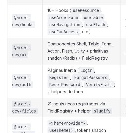
10+ Hooks (
,
useResource
,
,
Ho
@arqel-
useArqelForm
useTable
,
,
→
dev/hooks
useNavigation
useFlash
, etc.)
useCanAccess
Componentes Shell, Table, Form,
@arqel-
Action, Flash, Utility + primitivas
UI 
dev/ui
shadcn (Radix) + FieldRegistry
Páginas Inertia (
,
Login
,
,
@arqel-
Register
ForgotPassword
(st
,
)
dev/auth
ResetPassword
VerifyEmail
+ helpers de form
21 inputs ricos registrados vía
Fie
@arqel-
FieldRegistry + helper
→
dev/fields
slugify
,
<ThemeProvider>
@arqel-
, tokens shadcn
(st
useTheme()