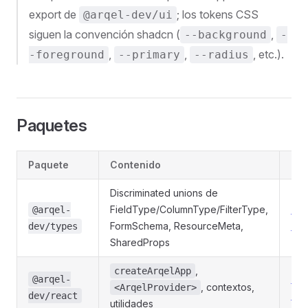
export de
; los tokens CSS
@arqel-dev/ui
siguen la convención shadcn (
,
--background
-
,
,
, etc.).
-foreground
--primary
--radius
Paquetes
Paquete
Contenido
Pág
Discriminated unions de
FieldType/ColumnType/FilterType,
Ty
@arqel-
FormSchema, ResourceMeta,
→
dev/types
SharedProps
,
createArqelApp
Rea
@arqel-
, contextos,
<ArqelProvider>
→
dev/react
utilidades