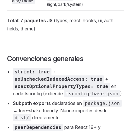
dev/theme
(light/dark/system)
Total:
7 paquetes JS
(types, react, hooks, ui, auth,
fields, theme).
Convenciones generales
+
strict: true
+
noUncheckedIndexedAccess: true
en
exactOptionalPropertyTypes: true
cada tsconfig (extiende
)
tsconfig.base.json
Subpath exports
declarados en
package.json
→ tree-shake friendly. Nunca importes desde
directamente
dist/
para React 19+ y
peerDependencies