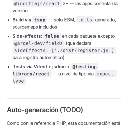
2+ — las apps controlan la
@inertiajs/react
versión
Build vía
— solo ESM,
generado,
tsup
.d.ts
sourcemaps incluidos
Side-effects:
en cada paquete excepto
false
(que declara
@arqel-dev/fields
sideEffects: ['./dist/register.js']
para registro automático)
Tests vía Vitest + jsdom +
@testing-
— a nivel de tipo vía
library/react
expect-
type
Auto-generación (TODO)
Como con la referencia PHP, esta documentación está