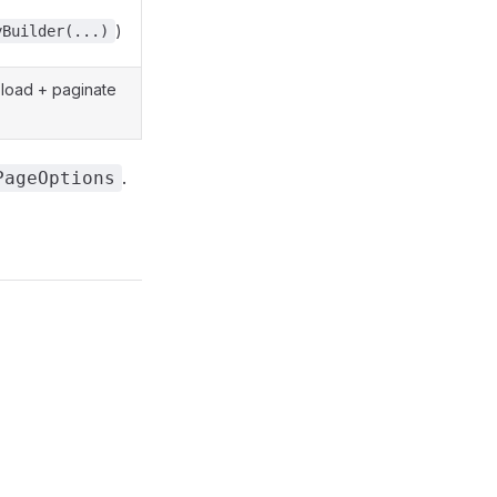
)
yBuilder(...)
r-load + paginate
.
PageOptions