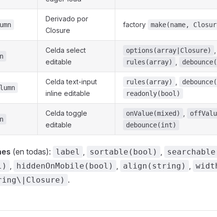
Derivado por
factory
umn
make(name, Closur
Closure
Celda select
,
options(array|Closure)
n
editable
,
rules(array)
debounce(
Celda text-input
,
rules(array)
debounce(
lumn
inline editable
readonly(bool)
Celda toggle
,
onValue(mixed)
offValu
n
editable
debounce(int)
nes
(en todas):
,
,
label
sortable(bool)
searchable
,
,
,
l)
hiddenOnMobile(bool)
align(string)
widt
.
ring\|Closure)