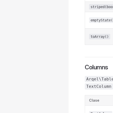
striped(boo
emptyState(
toArray()
Columns
Arqel\Tabl
TextColumn
Clase