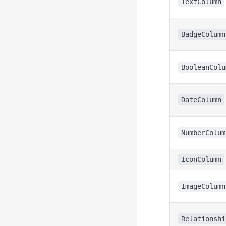
TextColumn
BadgeColumn
BooleanColu
DateColumn
NumberColum
IconColumn
ImageColumn
Relationshi