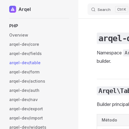
Arqel
Search
K
Skip to content
Sidebar Navigation
PHP
Overview
arqel-
arqel-dev/core
Namespace
A
arqel-dev/fields
builder.
arqel-dev/table
arqel-dev/form
arqel-dev/actions
Arqel\Ta
arqel-dev/auth
arqel-dev/nav
Builder principal
arqel-dev/export
arqel-dev/import
Método
arqel-dev/widgets