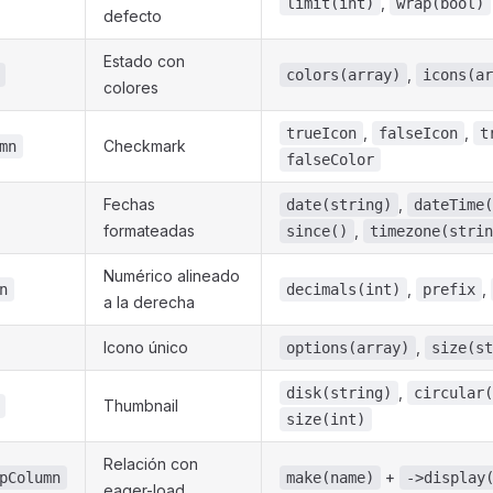
,
limit(int)
wrap(bool)
defecto
Estado con
,
colors(array)
icons(ar
colores
,
,
trueIcon
falseIcon
t
Checkmark
mn
falseColor
Fechas
,
date(string)
dateTime(
formateadas
,
since()
timezone(strin
Numérico alineado
,
,
n
decimals(int)
prefix
a la derecha
Icono único
,
options(array)
size(st
,
disk(string)
circular(
Thumbnail
size(int)
Relación con
+
pColumn
make(name)
->display
eager-load