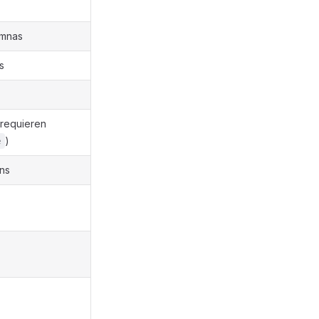
umnas
os
(requieren
)
e
ns