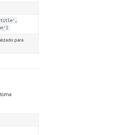
'title',
on']
alizado para
torna