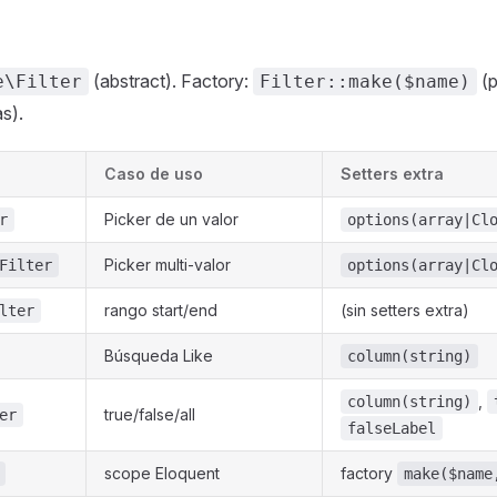
(abstract). Factory:
(p
e\Filter
Filter::make($name)
s).
Caso de uso
Setters extra
Picker de un valor
r
options(array|Cl
Picker multi-valor
Filter
options(array|Cl
rango start/end
(sin setters extra)
lter
Búsqueda Like
column(string)
,
column(string)
true/false/all
er
falseLabel
scope Eloquent
factory
make($name