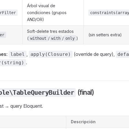
Árbol visual de
condiciones (grupos
rFilter
constraints(arra
AND/OR)
Soft-delete tres estados
(sin setters extra)
er
(
/
/
)
without
with
only
nes
:
,
(override de query),
label
apply(Closure)
defa
.
r(string)
(final)
ble\TableQueryBuilder
st → query Eloquent.
Descripción