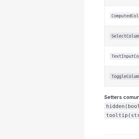
ComputedCol
SelectColum
TextInputCo
ToggleColum
Setters comu
hidden(boo
tooltip(st