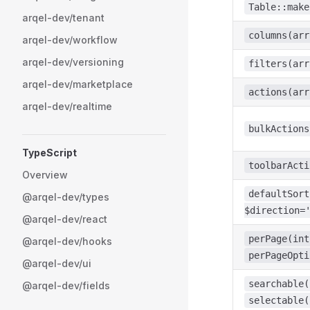
Table::make
arqel-dev/tenant
columns(arr
arqel-dev/workflow
arqel-dev/versioning
filters(arr
arqel-dev/marketplace
actions(arr
arqel-dev/realtime
bulkActions
TypeScript
toolbarActi
Overview
defaultSort
@arqel-dev/types
$direction=
@arqel-dev/react
perPage(int
@arqel-dev/hooks
perPageOpti
@arqel-dev/ui
searchable(
@arqel-dev/fields
selectable(