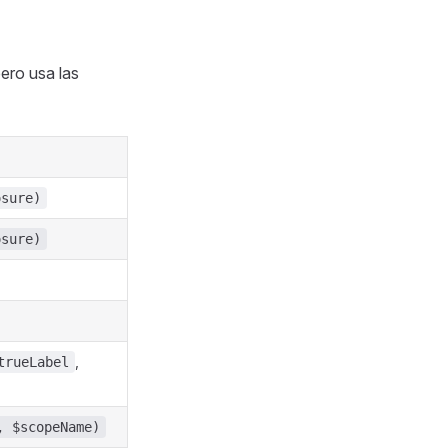
ero usa las
osure)
osure)
,
trueLabel
, $scopeName)