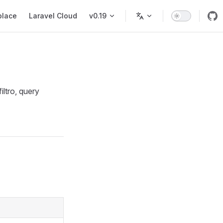
place
Laravel Cloud
v0.19
iltro, query
n