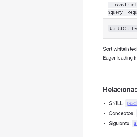
__construct
$query, Req
build(): Le
Sort whiteliste
Eager loading i
Relaciona
SKILL:
pac
Conceptos:
Siguiente:
a