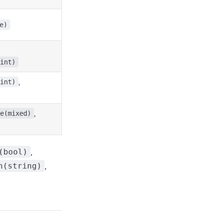
e)
int)
,
int)
,
e(mixed)
,
(bool)
,
h(string)