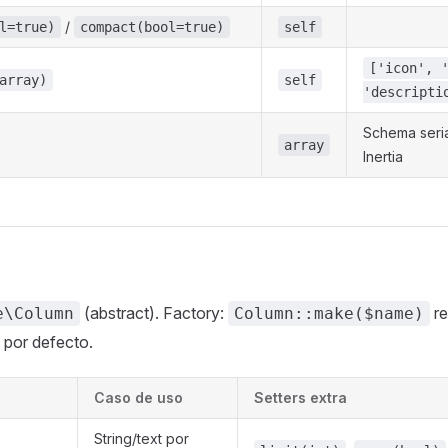
/
l=true)
compact(bool=true)
self
['icon', 
array)
self
'descripti
Schema seri
array
Inertia
(abstract). Factory:
re
e\Column
Column::make($name)
por defecto.
Caso de uso
Setters extra
String/text por