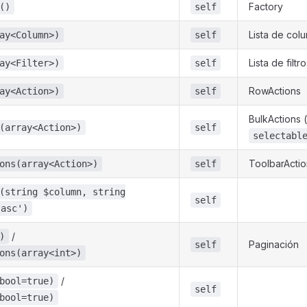
Factory
()
self
Lista de col
ay<Column>)
self
Lista de filtr
ay<Filter>)
self
RowActions
ay<Action>)
self
BulkActions 
(array<Action>)
self
selectabl
ToolbarActio
ons(array<Action>)
self
(string $column, string
self
'asc')
/
)
Paginación
self
ons(array<int>)
/
bool=true)
self
bool=true)