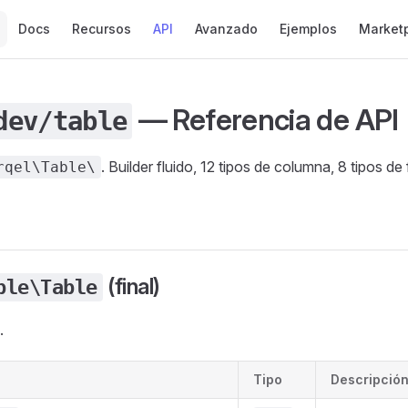
Main Navigation
Docs
Recursos
API
Avanzado
Ejemplos
Market
— Referencia de API
dev/table
. Builder fluido, 12 tipos de columna, 8 tipos de f
rqel\Table\
(final)
ble\Table
.
Tipo
Descripció