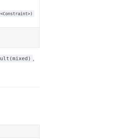
y<Constraint>)
,
ult(mixed)