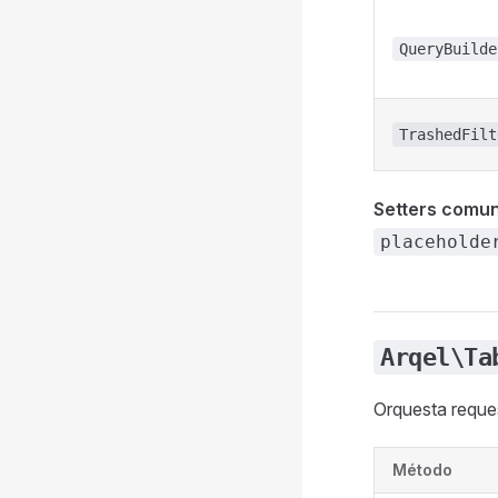
QueryBuilde
TrashedFilt
Setters comu
placeholde
Arqel\Ta
Orquesta reque
Método