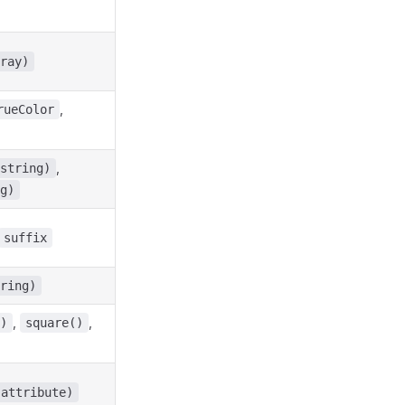
ray)
,
rueColor
,
string)
g)
suffix
ring)
,
,
)
square()
(attribute)