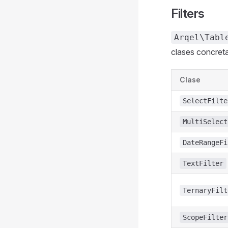
Filters
Arqel\Tabl
clases concreta
Clase
SelectFilte
MultiSelect
DateRangeFi
TextFilter
TernaryFilt
ScopeFilter