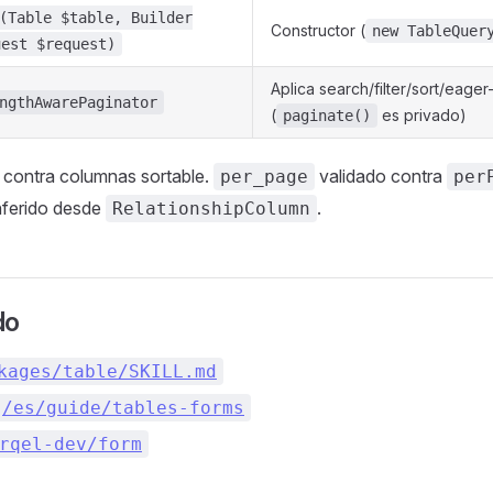
(Table $table, Builder
Constructor (
new TableQuer
uest $request)
Aplica search/filter/sort/eage
ngthAwarePaginator
(
es privado)
paginate()
d contra columnas sortable.
validado contra
per_page
per
nferido desde
.
RelationshipColumn
do
kages/table/SKILL.md
/es/guide/tables-forms
rqel-dev/form