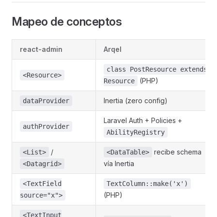
Mapeo de conceptos
react-admin
Arqel
class PostResource extends
<Resource>
(PHP)
Resource
Inertia (zero config)
dataProvider
Laravel Auth + Policies +
authProvider
AbilityRegistry
/
recibe schema
<List>
<DataTable>
vía Inertia
<Datagrid>
<TextField
TextColumn::make('x')
(PHP)
source="x">
<TextInput