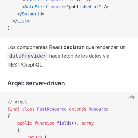
      <
DateField
 source
=
"published_at"
 />
    </
Datagrid
>
  </
List
>
);
Los componentes React
declaran
qué renderizar; un
hace fetch de los datos vía
dataProvider
REST/GraphQL.
Arqel: server-driven
php
// Arqel
final
 class
 PostResource
 extends
 Resource
{
    public
 function
 fields
()
:
 array
    {
        return
 [