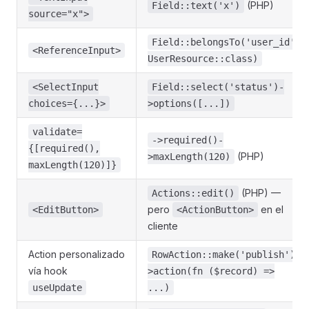
(PHP)
Field::text('x')
source="x">
Field::belongsTo('user_id',
<ReferenceInput>
UserResource::class)
<SelectInput
Field::select('status')-
choices={...}>
>options([...])
validate=
->required()-
{[required(),
(PHP)
>maxLength(120)
maxLength(120)]}
(PHP) —
Actions::edit()
pero
en el
<EditButton>
<ActionButton>
cliente
Action personalizado
RowAction::make('publish')-
vía hook
>action(fn ($record) =>
useUpdate
...)