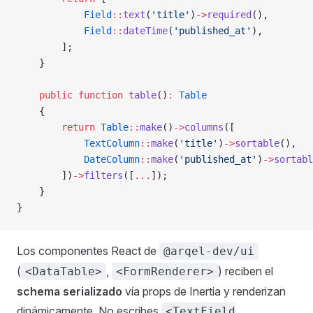
            Field
::
text
(
'title'
)
->
required
(),
            Field
::
dateTime
(
'published_at'
),
        ];
    }
    public
 function
 table
()
:
 Table
    {
        return
 Table
::
make
()
->
columns
([
            TextColumn
::
make
(
'title'
)
->
sortable
(),
            DateColumn
::
make
(
'published_at'
)
->
sortabl
        ])
->
filters
([
...
]);
    }
}
Los componentes React de
@arqel-dev/ui
(
,
) reciben el
<DataTable>
<FormRenderer>
schema serializado
vía props de Inertia y renderizan
dinámicamente. No escribes
<TextField