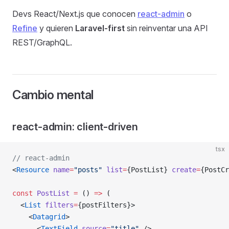
Devs React/Next.js que conocen
react-admin
o
Refine
y quieren
Laravel-first
sin reinventar una API
REST/GraphQL.
Cambio mental
react-admin: client-driven
tsx
// react-admin
<
Resource
 name
=
"posts"
 list
=
{PostList} 
create
=
{PostCr
const
 PostList
 =
 () 
=>
 (
  <
List
 filters
=
{postFilters}>
    <
Datagrid
>
      <
TextField
 source
=
"title"
 />