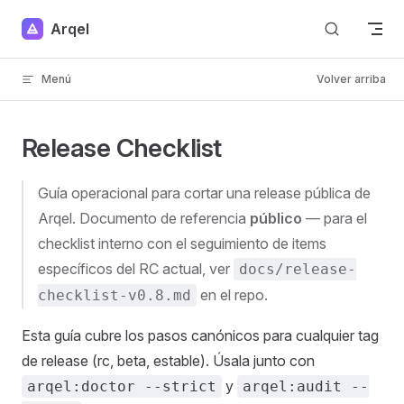
Skip to content
Arqel
Menú
Volver arriba
Release Checklist
Guía operacional para cortar una release pública de
Arqel. Documento de referencia
público
— para el
checklist interno con el seguimiento de items
específicos del RC actual, ver
docs/release-
en el repo.
checklist-v0.8.md
Esta guía cubre los pasos canónicos para cualquier tag
de release (rc, beta, estable). Úsala junto con
y
arqel:doctor --strict
arqel:audit --