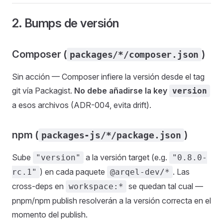
2. Bumps de versión
Composer (
)
packages/*/composer.json
Sin acción — Composer infiere la versión desde el tag
git vía Packagist.
No debe añadirse la key
version
a esos archivos (ADR-004, evita drift).
npm (
)
packages-js/*/package.json
Sube
a la versión target (e.g.
"version"
"0.8.0-
) en cada paquete
. Las
rc.1"
@arqel-dev/*
cross-deps en
se quedan tal cual —
workspace:*
pnpm/npm publish resolverán a la versión correcta en el
momento del publish.