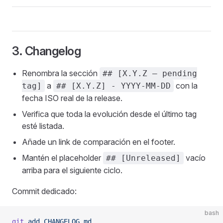
3. Changelog
Renombra la sección
## [X.Y.Z — pending
a
con la
tag]
## [X.Y.Z] - YYYY-MM-DD
fecha ISO real de la release.
Verifica que toda la evolución desde el último tag
esté listada.
Añade un link de comparación en el footer.
Mantén el placeholder
vacío
## [Unreleased]
arriba para el siguiente ciclo.
Commit dedicado:
bash
git
 add
 CHANGELOG.md