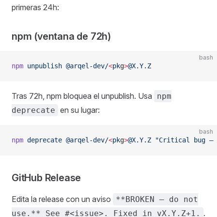
primeras 24h:
npm (ventana de 72h)
bash
npm
 unpublish
 @arqel-dev/
<
pk
g
>
@X.Y.Z
Tras 72h, npm bloquea el unpublish. Usa
npm
en su lugar:
deprecate
bash
npm
 deprecate
 @arqel-dev/
<
pk
g
>
@X.Y.Z
 "Critical bug — 
GitHub Release
Edita la release con un aviso
**BROKEN — do not
.
use.** See #<issue>. Fixed in vX.Y.Z+1.