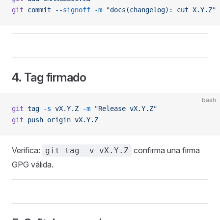
git
 commit
 --signoff
 -m
 "docs(changelog): cut X.Y.Z"
4. Tag firmado
bash
git
 tag
 -s
 vX.Y.Z
 -m
 "Release vX.Y.Z"
git
 push
 origin
 vX.Y.Z
Verifica:
confirma una firma
git tag -v vX.Y.Z
GPG válida.