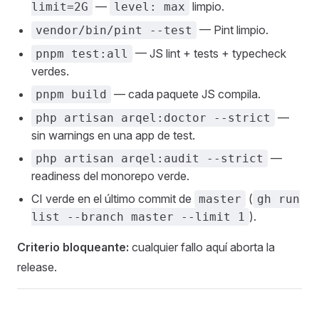
—
limpio.
limit=2G
level: max
— Pint limpio.
vendor/bin/pint --test
— JS lint + tests + typecheck
pnpm test:all
verdes.
— cada paquete JS compila.
pnpm build
—
php artisan arqel:doctor --strict
sin warnings en una app de test.
—
php artisan arqel:audit --strict
readiness del monorepo verde.
CI verde en el último commit de
(
master
gh run
).
list --branch master --limit 1
Criterio bloqueante:
cualquier fallo aquí aborta la
release.