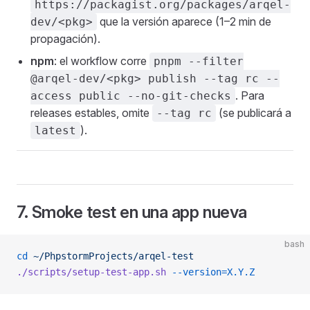
https://packagist.org/packages/arqel-
que la versión aparece (1–2 min de
dev/<pkg>
propagación).
npm
: el workflow corre
pnpm --filter
@arqel-dev/<pkg> publish --tag rc --
. Para
access public --no-git-checks
releases estables, omite
(se publicará a
--tag rc
).
latest
7. Smoke test en una app nueva
bash
cd
 ~/PhpstormProjects/arqel-test
./scripts/setup-test-app.sh
 --version=X.Y.Z