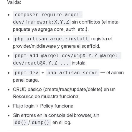
Valida:
composer require arqel-
sin conflictos (el meta-
dev/framework:X.Y.Z
paquete ya agrega core, auth, etc.).
registra el
php artisan arqel:install
provider/middleware y genera el scaffold.
pnpm add @arqel-dev/ui@X.Y.Z @arqel-
instala.
dev/react@X.Y.Z ...
+
— el admin
pnpm dev
php artisan serve
panel carga.
CRUD básico (create/read/update/delete) en un
Resource de muestra funciona.
Flujo login + Policy funciona.
Sin errores en la consola del browser, sin
/
en el log.
dd()
dump()