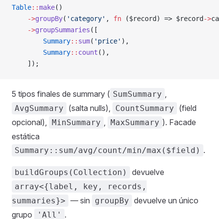
Table
::
make
()
    ->
groupBy
(
'category'
, 
fn
 ($record) => $record
->
ca
    ->
groupSummaries
([
        Summary
::
sum
(
'price'
),
        Summary
::
count
(),
    ]);
5 tipos finales de summary (
,
SumSummary
(salta nulls),
(field
AvgSummary
CountSummary
opcional),
,
). Facade
MinSummary
MaxSummary
estática
.
Summary::sum/avg/count/min/max($field)
devuelve
buildGroups(Collection)
array<{label, key, records,
— sin
devuelve un único
summaries}>
groupBy
grupo
.
'All'