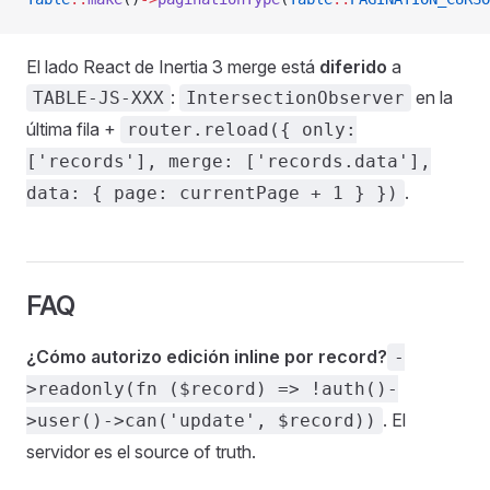
El lado React de Inertia 3 merge está
diferido
a
:
en la
TABLE-JS-XXX
IntersectionObserver
última fila +
router.reload({ only:
['records'], merge: ['records.data'],
.
data: { page: currentPage + 1 } })
FAQ
¿Cómo autorizo edición inline por record?
-
>readonly(fn ($record) => !auth()-
. El
>user()->can('update', $record))
servidor es el source of truth.