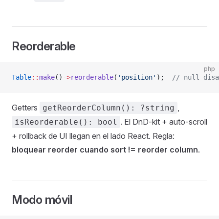
Reorderable
php
Table
::
make
()
->
reorderable
(
'position'
);  
// null disa
Getters
,
getReorderColumn(): ?string
. El DnD-kit + auto-scroll
isReorderable(): bool
+ rollback de UI llegan en el lado React. Regla:
bloquear reorder cuando sort != reorder column
.
Modo móvil