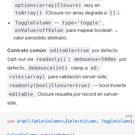
lazy en
options(array|Closure)
(Closure no-array degrada a
).
toArray()
[]
—
,
ToggleColumn
type='toggle'
para mapear boolean →
onValue/offValue
valor persistido arbitrario.
Contrato común
:
por defecto
editable=true
(opt-out vía
);
por
readonly()
debounce=500ms
defecto,
clamp a
;
debounce(int)
≥0
para validación server-side;
rules(array)
— bool invierte
readonly(bool|Closure=true)
, Closure resuelta por record en server-
editable
side.
php
use
 Arqel\Table\Columns\
{
SelectColumn
, 
ToggleColumn
};