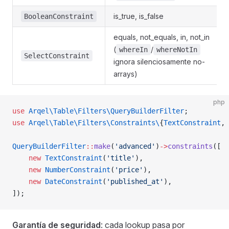
is_true, is_false
BooleanConstraint
equals, not_equals, in, not_in
(
/
whereIn
whereNotIn
SelectConstraint
ignora silenciosamente no-
arrays)
php
use
 Arqel\Table\Filters\QueryBuilderFilter
;
use
 Arqel\Table\Filters\Constraints\
{
TextConstraint
, 
QueryBuilderFilter
::
make
(
'advanced'
)
->
constraints
([
    new
 TextConstraint
(
'title'
),
    new
 NumberConstraint
(
'price'
),
    new
 DateConstraint
(
'published_at'
),
]);
Garantía de seguridad
: cada lookup pasa por