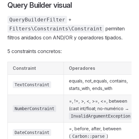
Query Builder visual
+
QueryBuilderFilter
permiten
Filters\Constraints\Constraint
filtros anidados con AND/OR y operadores tipados.
5 constraints concretos:
Constraint
Operadores
equals, not_equals, contains,
TextConstraint
starts_with, ends_with
=, !=, >, <, >=, <=, between
(cast int/float; no-numérico →
NumberConstraint
)
InvalidArgumentException
=, before, after, between
DateConstraint
(
)
Carbon::parse