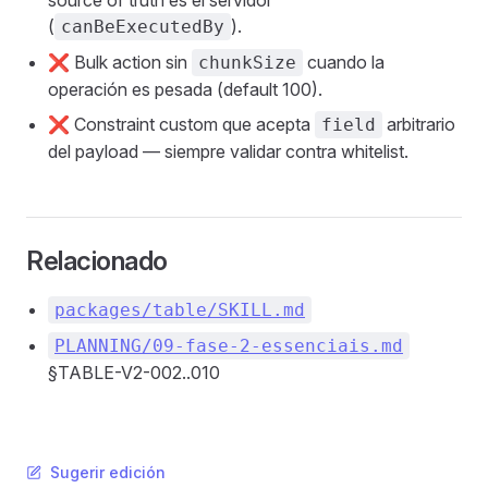
source of truth es el servidor
(
).
canBeExecutedBy
❌ Bulk action sin
cuando la
chunkSize
operación es pesada (default 100).
❌ Constraint custom que acepta
arbitrario
field
del payload — siempre validar contra whitelist.
Relacionado
packages/table/SKILL.md
PLANNING/09-fase-2-essenciais.md
§TABLE-V2-002..010
Sugerir edición