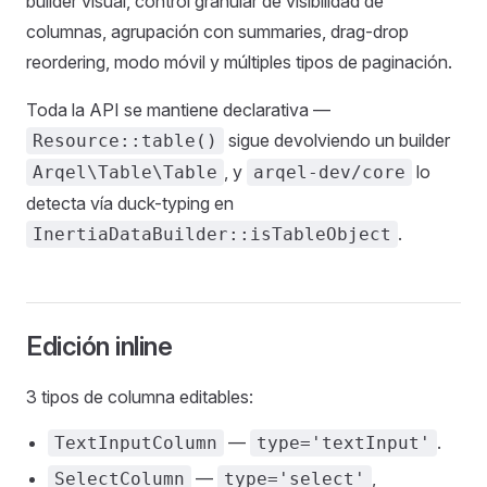
builder visual, control granular de visibilidad de
columnas, agrupación con summaries, drag-drop
reordering, modo móvil y múltiples tipos de paginación.
Toda la API se mantiene declarativa —
sigue devolviendo un builder
Resource::table()
, y
lo
Arqel\Table\Table
arqel-dev/core
detecta vía duck-typing en
.
InertiaDataBuilder::isTableObject
Edición inline
3 tipos de columna editables:
—
.
TextInputColumn
type='textInput'
—
,
SelectColumn
type='select'