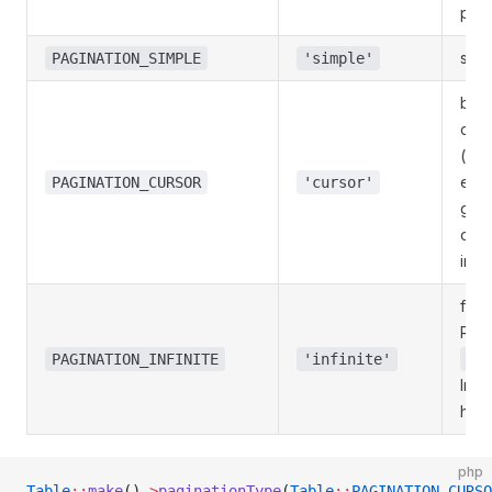
pági
solo
PAGINATION_SIMPLE
'simple'
bas
curs
(re
en d
PAGINATION_CURSOR
'cursor'
gra
ord
ines
flag
Rea
PAGINATION_INFINITE
'infinite'
me
Inert
hace
php
Table
::
make
()
->
paginationType
(
Table
::
PAGINATION_CURSO