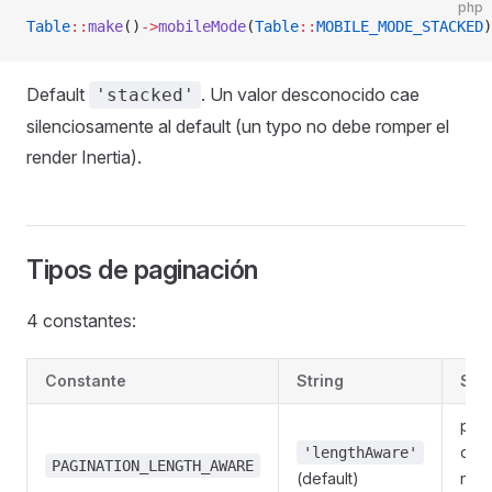
php
Table
::
make
()
->
mobileMode
(
Table
::
MOBILE_MODE_STACKED
)
Default
. Un valor desconocido cae
'stacked'
silenciosamente al default (un typo no debe romper el
render Inertia).
Tipos de paginación
4 constantes:
Constante
String
Sem
pag
clás
'lengthAware'
PAGINATION_LENGTH_AWARE
(default)
núm