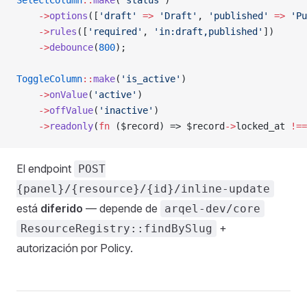
SelectColumn
::
make
(
'status'
)
    ->
options
([
'draft'
 =>
 'Draft'
, 
'published'
 =>
 'Pu
    ->
rules
([
'required'
, 
'in:draft,published'
])
    ->
debounce
(
800
);
ToggleColumn
::
make
(
'is_active'
)
    ->
onValue
(
'active'
)
    ->
offValue
(
'inactive'
)
    ->
readonly
(
fn
 ($record) => $record
->
locked_at 
!==
El endpoint
POST
{panel}/{resource}/{id}/inline-update
está
diferido
— depende de
arqel-dev/core
+
ResourceRegistry::findBySlug
autorización por Policy.