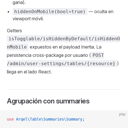
gana).
— oculta en
hiddenOnMobile(bool=true)
viewport móvil.
Getters
isTogglable/isHiddenByDefault/isHiddenO
expuestos en el payload Inertia. La
nMobile
persistencia cross-package por usuario (
POST
)
/admin/user-settings/tables/{resource}
llega en el lado React.
Agrupación con summaries
php
use
 Arqel\Table\Summaries\Summary
;