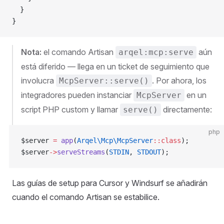
  }
}
Nota:
el comando Artisan
aún
arqel:mcp:serve
está diferido — llega en un ticket de seguimiento que
involucra
. Por ahora, los
McpServer::serve()
integradores pueden instanciar
en un
McpServer
script PHP custom y llamar
directamente:
serve()
php
$server 
=
 app
(
Arqel\Mcp\McpServer
::class
);
$server
->
serveStreams
(
STDIN
, 
STDOUT
);
Las guías de setup para Cursor y Windsurf se añadirán
cuando el comando Artisan se estabilice.