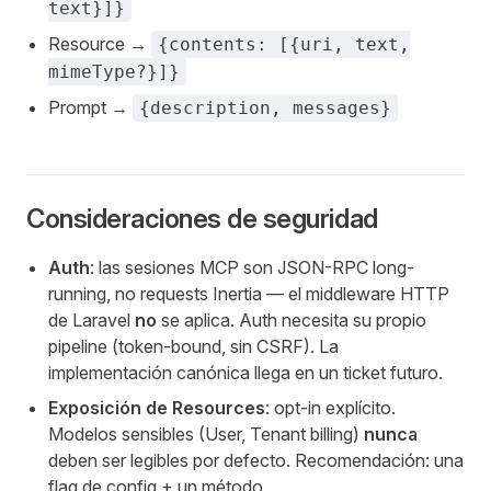
text}]}
Resource →
{contents: [{uri, text,
mimeType?}]}
Prompt →
{description, messages}
Consideraciones de seguridad
Auth
: las sesiones MCP son JSON-RPC long-
running, no requests Inertia — el middleware HTTP
de Laravel
no
se aplica. Auth necesita su propio
pipeline (token-bound, sin CSRF). La
implementación canónica llega en un ticket futuro.
Exposición de Resources
: opt-in explícito.
Modelos sensibles (User, Tenant billing)
nunca
deben ser legibles por defecto. Recomendación: una
flag de config + un método