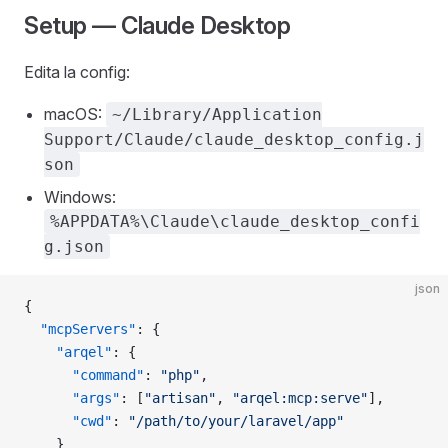
Setup — Claude Desktop
Edita la config:
macOS:
~/Library/Application
Support/Claude/claude_desktop_config.j
son
Windows:
%APPDATA%\Claude\claude_desktop_confi
g.json
json
{
  "mcpServers"
: {
    "arqel"
: {
      "command"
: 
"php"
,
      "args"
: [
"artisan"
, 
"arqel:mcp:serve"
],
      "cwd"
: 
"/path/to/your/laravel/app"
    }