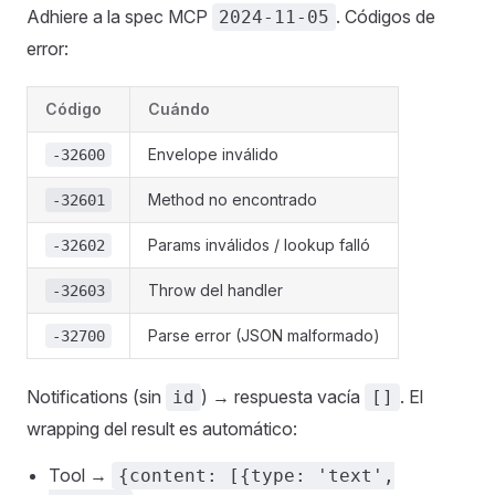
Adhiere a la spec MCP
. Códigos de
2024-11-05
error:
Código
Cuándo
Envelope inválido
-32600
Method no encontrado
-32601
Params inválidos / lookup falló
-32602
Throw del handler
-32603
Parse error (JSON malformado)
-32700
Notifications (sin
) → respuesta vacía
. El
id
[]
wrapping del result es automático:
Tool →
{content: [{type: 'text',