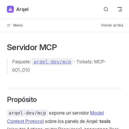
Skip to content
Arqel
Menú
Volver arriba
Servidor MCP
Paquete:
· Tickets: MCP-
arqel-dev/mcp
001..010
Propósito
expone un servidor
Model
arqel-dev/mcp
Context Protocol
sobre los panels de Arqel:
tools