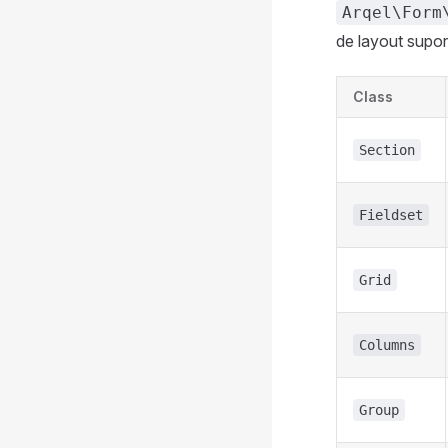
Arqel\Form
de layout supo
Class
Section
Fieldset
Grid
Columns
Group