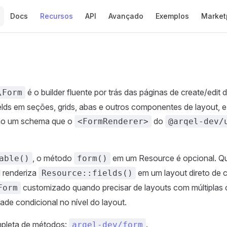
Main Navigation
Docs
Recursos
API
Avançado
Exemplos
Market
é o builder fluente por trás das páginas de create/edit
\Form
elds em seções, grids, abas e outros componentes de layout, e
omo um schema que o
do
<FormRenderer>
@arqel-dev/
, o método
em um Resource é opcional. Q
able()
form()
l renderiza
em um layout direto de c
Resource::fields()
customizado quando precisar de layouts com múltiplas 
Form
dade condicional no nível do layout.
pleta de métodos:
.
arqel-dev/form