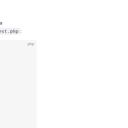
a
:
est.php
php