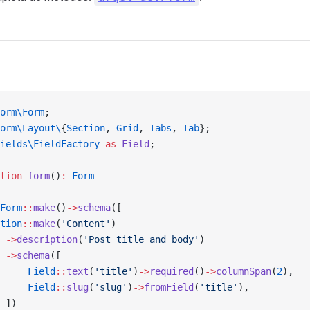
orm\Form
;
orm\Layout\
{
Section
, 
Grid
, 
Tabs
, 
Tab
};
ields\FieldFactory
 as
 Field
;
tion
 form
()
:
 Form
Form
::
make
()
->
schema
([
tion
::
make
(
'Content'
)
 ->
description
(
'Post title and body'
)
 ->
schema
([
     Field
::
text
(
'title'
)
->
required
()
->
columnSpan
(
2
),
     Field
::
slug
(
'slug'
)
->
fromField
(
'title'
),
 ])