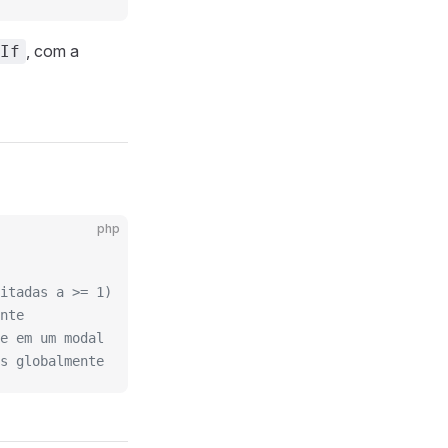
, com a
If
php
itadas a >= 1)
nte
e em um modal
s globalmente