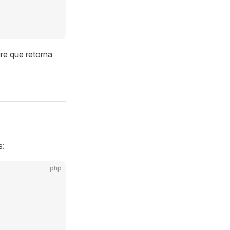
re que retorna
s:
php