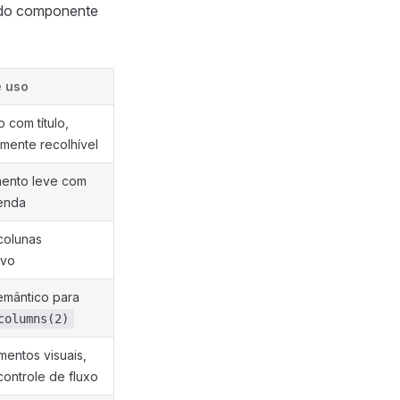
odo componente
 uso
 com título,
mente recolhível
ento leve com
enda
colunas
ivo
emântico para
columns(2)
entos visuais,
ontrole de fluxo