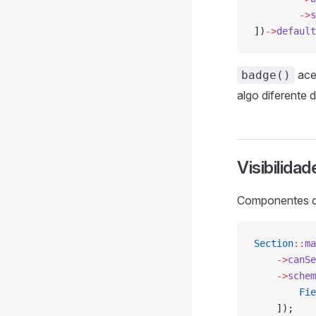
        ->
s
])
->
default
ace
badge()
algo diferente 
Visibilidad
Componentes de
Section
::
ma
    ->
canSe
    ->
schem
        Fie
    ]);