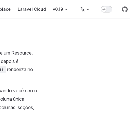
place
Laravel Cloud
v0.19
 de um Resource.
 depois é
renderiza no
ui
uando você não o
oluna única.
colunas, seções,