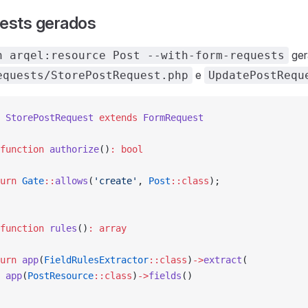
ests gerados
ger
n arqel:resource Post --with-form-requests
e
equests/StorePostRequest.php
UpdatePostRequ
 StorePostRequest
 extends
 FormRequest
function
 authorize
()
:
 bool
urn
 Gate
::
allows
(
'create'
, 
Post
::class
);
function
 rules
()
:
 array
urn
 app
(
FieldRulesExtractor
::class
)
->
extract
(
 app
(
PostResource
::class
)
->
fields
()