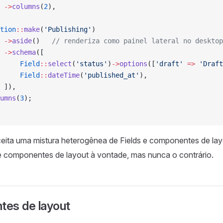
 ->
columns
(
2
),
tion
::
make
(
'Publishing'
)
 ->
aside
()   
// renderiza como painel lateral no desktop
 ->
schema
([
     Field
::
select
(
'status'
)
->
options
([
'draft'
 =>
 'Draft
     Field
::
dateTime
(
'published_at'
),
 ]),
umns
(
3
);
eita uma mistura heterogênea de Fields e componentes de la
de componentes de layout à vontade, mas nunca o contrário.
es de layout