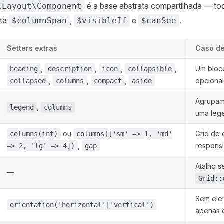
é a base abstrata compartilhada — t
\Layout\Component
rta
,
e
.
$columnSpan
$visibleIf
$canSee
Setters extras
Caso de
,
,
,
,
Um bloco
heading
description
icon
collapsible
,
,
,
opcional
collapsed
columns
compact
aside
Agrupam
,
legend
columns
uma leg
ou
Grid de 
columns(int)
columns(['sm' => 1, 'md'
,
respons
=> 2, 'lg' => 4])
gap
Atalho s
—
Grid::
Sem elem
orientation('horizontal'|'vertical')
apenas c