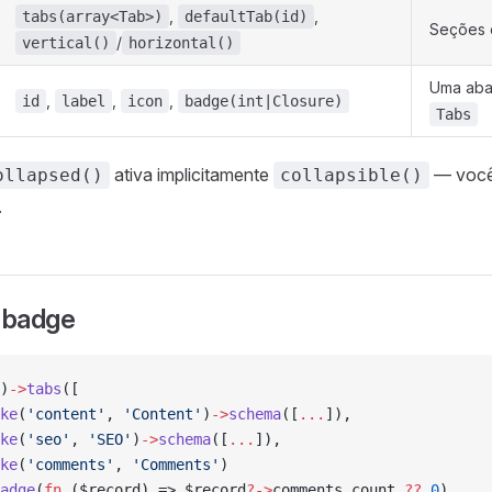
,
,
tabs(array<Tab>)
defaultTab(id)
Seções 
/
vertical()
horizontal()
Uma aba
,
,
,
id
label
icon
badge(int|Closure)
Tabs
ativa implicitamente
— você
ollapsed()
collapsible()
.
 badge
)
->
tabs
([
ke
(
'content'
, 
'Content'
)
->
schema
([
...
]),
ke
(
'seo'
, 
'SEO'
)
->
schema
([
...
]),
ke
(
'comments'
, 
'Comments'
)
adge
(
fn
 ($record) => $record
?->
comments_count 
??
 0
)