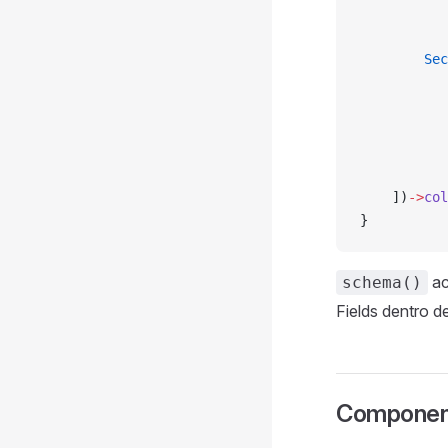
           
        Sec
           
           
           
           
           
    ])
->
col
}
ac
schema()
Fields dentro 
Component