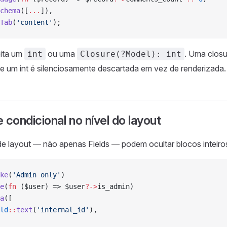
chema
([
...
]),
Tab
(
'content'
);
ita um
ou uma
. Uma closu
int
Closure(?Model): int
de um int é silenciosamente descartada em vez de renderizada.
e condicional no nível do layout
 layout — não apenas Fields — podem ocultar blocos inteiro
ke
(
'Admin only'
)
e
(
fn
 ($user) => $user
?->
is_admin)
a
([
ld
::
text
(
'internal_id'
),