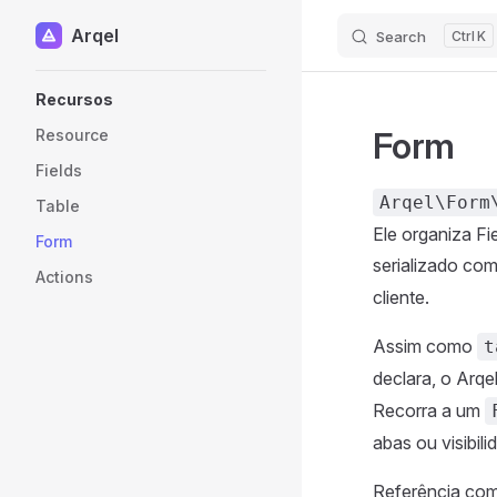
Arqel
Search
K
Skip to content
Sidebar Navigation
Recursos
Form
Resource
Fields
Arqel\Form
Table
Ele organiza Fi
Form
serializado c
Actions
cliente.
Assim como
t
declara, o Arqe
Recorra a um
abas ou visibili
Referência com