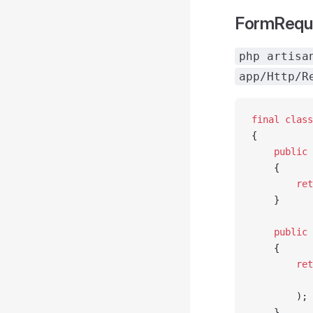
FormRequ
php artisa
app/Http/R
final
 class
{
    public
 
    {
        ret
    }
    public
 
    {
        ret
           
        );
    }