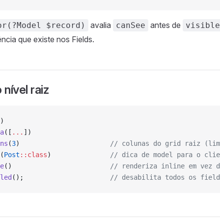
avalia
antes de
or(?Model $record)
canSee
visible
cia que existe nos Fields.
nível raiz
)
a
([
...
])
ns
(
3
)                       
// colunas do grid raiz (lim
(
Post
::class
)               
// dica de model para o clie
e
()                         
// renderiza inline em vez d
led
();                      
// desabilita todos os field