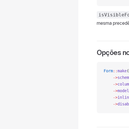
isVisibleF
mesma precedên
Opções no 
Form
::
make
(
    ->
schem
    ->
colum
    ->
model
    ->
inlin
    ->
disab