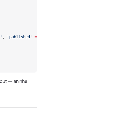
'
, 
'published'
 =>
 'Published'
]),
yout — aninhe