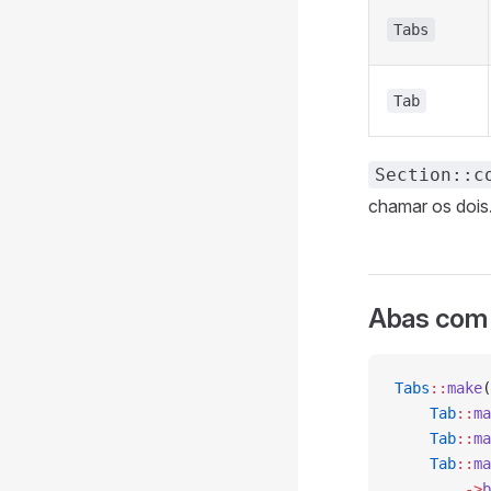
Tabs
Tab
Section::c
chamar os dois
Abas com
Tabs
::
make
(
    Tab
::
ma
    Tab
::
ma
    Tab
::
ma
        ->
b