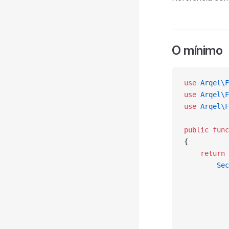
O mínimo
use
 Arqel\F
use
 Arqel\F
use
 Arqel\F
public
 func
{
    return
 
        Sec
           
           
           
           
           