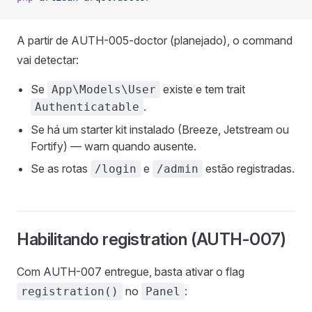
A partir de AUTH-005-doctor (planejado), o command
vai detectar:
Se
existe e tem trait
App\Models\User
.
Authenticatable
Se há um starter kit instalado (Breeze, Jetstream ou
Fortify) — warn quando ausente.
Se as rotas
e
estão registradas.
/login
/admin
Habilitando registration (AUTH-007)
Com AUTH-007 entregue, basta ativar o flag
no
:
registration()
Panel