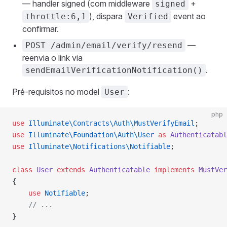
— handler signed (com middleware
+
signed
), dispara
event ao
throttle:6,1
Verified
confirmar.
—
POST /admin/email/verify/resend
reenvia o link via
.
sendEmailVerificationNotification()
Pré-requisitos no model
:
User
php
use
 Illuminate\Contracts\Auth\MustVerifyEmail
;
use
 Illuminate\Foundation\Auth\User
 as
 Authenticatabl
use
 Illuminate\Notifications\Notifiable
;
class
 User
 extends
 Authenticatable
 implements
 MustVer
{
    use
 Notifiable
;
    // ...
}