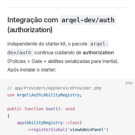
Integração com
arqel-dev/auth
(authorization)
Independente do starter kit, o pacote
arqel-
continua cuidando de
authorization
dev/auth
(Policies + Gate + abilities serializadas para Inertia).
Após instalar o starter:
php
// app/Providers/AppServiceProvider.php
use
 Arqel\Auth\AbilityRegistry
;
public
 function
 boot
()
:
 void
{
    app
(
AbilityRegistry
::class
)
        ->
registerGlobal
(
'viewAdminPanel'
)