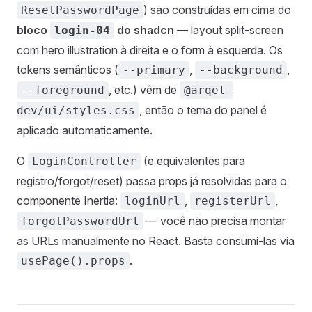
) são construídas em cima do
ResetPasswordPage
bloco
do shadcn
— layout split-screen
login-04
com hero illustration à direita e o form à esquerda. Os
tokens semânticos (
,
,
--primary
--background
, etc.) vêm de
--foreground
@arqel-
, então o tema do panel é
dev/ui/styles.css
aplicado automaticamente.
O
(e equivalentes para
LoginController
registro/forgot/reset) passa props já resolvidas para o
componente Inertia:
,
,
loginUrl
registerUrl
— você não precisa montar
forgotPasswordUrl
as URLs manualmente no React. Basta consumi-las via
.
usePage().props