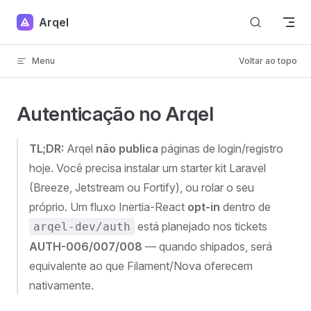
Skip to content
Arqel
Menu
Voltar ao topo
Autenticação no Arqel
TL;DR:
Arqel
não publica
páginas de login/registro
hoje. Você precisa instalar um starter kit Laravel
(Breeze, Jetstream ou Fortify), ou rolar o seu
próprio. Um fluxo Inertia-React
opt-in
dentro de
está planejado nos tickets
arqel-dev/auth
AUTH-006/007/008
— quando shipados, será
equivalente ao que Filament/Nova oferecem
nativamente.