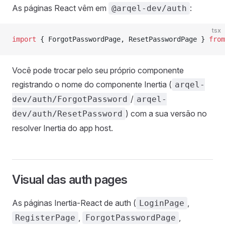
As páginas React vêm em
:
@arqel-dev/auth
tsx
import
 { ForgotPasswordPage, ResetPasswordPage } 
from
Você pode trocar pelo seu próprio componente
registrando o nome do componente Inertia (
arqel-
/
dev/auth/ForgotPassword
arqel-
) com a sua versão no
dev/auth/ResetPassword
resolver Inertia do app host.
Visual das auth pages
As páginas Inertia-React de auth (
,
LoginPage
,
,
RegisterPage
ForgotPasswordPage