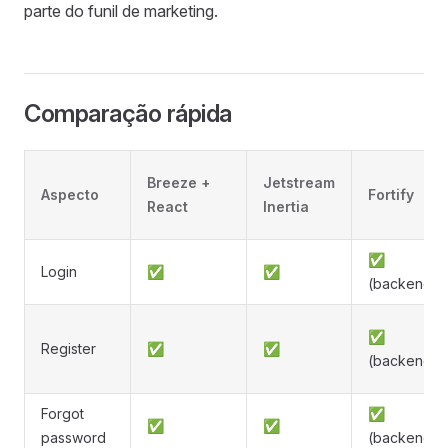
parte do funil de marketing.
Comparação rápida
Breeze +
Jetstream
Aspecto
Fortify
React
Inertia
✅
Login
✅
✅
(backend)
✅
Register
✅
✅
(backend)
Forgot
✅
✅
✅
password
(backend)