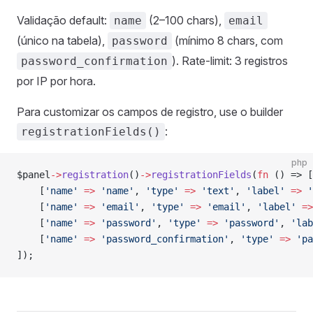
Validação default:
(2–100 chars),
name
email
(único na tabela),
(mínimo 8 chars, com
password
). Rate-limit: 3 registros
password_confirmation
por IP por hora.
Para customizar os campos de registro, use o builder
:
registrationFields()
php
$panel
->
registration
()
->
registrationFields
(
fn
 () => [
    [
'name'
 =>
 'name'
, 
'type'
 =>
 'text'
, 
'label'
 =>
 '
    [
'name'
 =>
 'email'
, 
'type'
 =>
 'email'
, 
'label'
 =>
    [
'name'
 =>
 'password'
, 
'type'
 =>
 'password'
, 
'lab
    [
'name'
 =>
 'password_confirmation'
, 
'type'
 =>
 'pa
]);