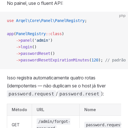
No painel, use o fluent API:
php
use
 Arqel\Core\Panel\PanelRegistry
;
app
(
PanelRegistry
::class
)
    ->
panel
(
'admin'
)
    ->
login
()
    ->
passwordReset
()
    ->
passwordResetExpirationMinutes
(
120
); 
// padrão 
Isso registra automaticamente quatro rotas
(idempotentes — não duplicam se o host já tiver
/
):
password.request
password.reset
Método
URL
Nome
/admin/forgot-
GET
password.request