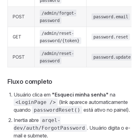
password
/admin/forgot-
POST
password.email
password
/admin/reset-
GET
password.reset
password/{token}
/admin/reset-
POST
password.update
password
Fluxo completo
Usuário clica em
"Esqueci minha senha"
na
(link aparece automaticamente
<LoginPage />
quando
está ativo no painel).
passwordReset()
Inertia abre
arqel-
. Usuário digita o e-
dev/auth/ForgotPassword
mail e submete.