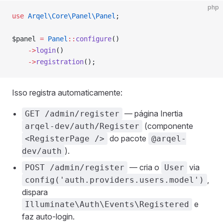
php
use
 Arqel\Core\Panel\Panel
;
$panel 
=
 Panel
::
configure
()
    ->
login
()
    ->
registration
();
Isso registra automaticamente:
— página Inertia
GET /admin/register
(componente
arqel-dev/auth/Register
do pacote
<RegisterPage />
@arqel-
).
dev/auth
— cria o
via
POST /admin/register
User
,
config('auth.providers.users.model')
dispara
e
Illuminate\Auth\Events\Registered
faz auto-login.