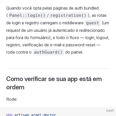
Quando você opta pelas páginas de auth bundled
(
/
), as rotas
Panel::login()
registration()
de login e registro carregam o middleware
(um
guest
request de um usuário já autenticado é redirecionado
para fora do formulário), e todo o fluxo — login, logout,
registro, verificação de e-mail e password-reset —
roda contra o
do painel.
authGuard()
Como verificar se sua app está em
ordem
Rode:
bash
php
 artisan
 arqel:doctor