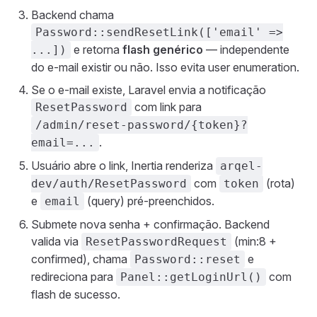
Backend chama
Password::sendResetLink(['email' =>
e retorna
flash genérico
— independente
...])
do e-mail existir ou não. Isso evita user enumeration.
Se o e-mail existe, Laravel envia a notificação
com link para
ResetPassword
/admin/reset-password/{token}?
.
email=...
Usuário abre o link, Inertia renderiza
arqel-
com
(rota)
dev/auth/ResetPassword
token
e
(query) pré-preenchidos.
email
Submete nova senha + confirmação. Backend
valida via
(min:8 +
ResetPasswordRequest
confirmed), chama
e
Password::reset
redireciona para
com
Panel::getLoginUrl()
flash de sucesso.