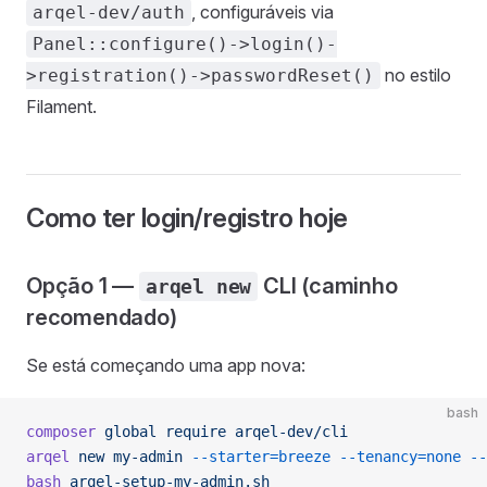
, configuráveis via
arqel-dev/auth
Panel::configure()->login()-
no estilo
>registration()->passwordReset()
Filament.
Como ter login/registro hoje
Opção 1 —
CLI (caminho
arqel new
recomendado)
Se está começando uma app nova:
bash
composer
 global
 require
 arqel-dev/cli
arqel
 new
 my-admin
 --starter=breeze
 --tenancy=none
 --
bash
 arqel-setup-my-admin.sh