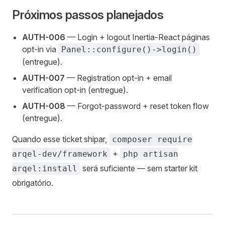
Próximos passos planejados
AUTH-006
— Login + logout Inertia-React páginas
opt-in via
Panel::configure()->login()
(entregue).
AUTH-007
— Registration opt-in + email
verification opt-in (entregue).
AUTH-008
— Forgot-password + reset token flow
(entregue).
Quando esse ticket shipar,
composer require
+
arqel-dev/framework
php artisan
será suficiente — sem starter kit
arqel:install
obrigatório.