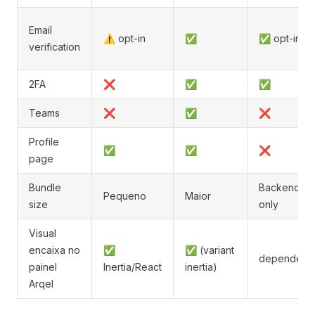
Email
⚠️ opt-in
✅
✅ opt-in
verification
2FA
❌
✅
✅
Teams
❌
✅
❌
Profile
✅
✅
❌
page
Bundle
Backend-
Pequeno
Maior
size
only
Visual
encaixa no
✅
✅ (variant
depende
painel
Inertia/React
inertia)
Arqel