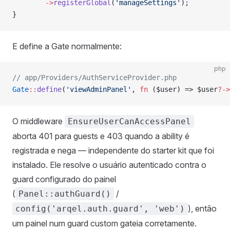
        ->
registerGlobal
(
'manageSettings'
);
}
E define a Gate normalmente:
php
// app/Providers/AuthServiceProvider.php
Gate
::
define
(
'viewAdminPanel'
, 
fn
 ($user) => $user
?->
O middleware
EnsureUserCanAccessPanel
aborta 401 para guests e 403 quando a ability é
registrada e nega — independente do starter kit que foi
instalado. Ele resolve o usuário autenticado contra o
guard configurado do painel
(
/
Panel::authGuard()
), então
config('arqel.auth.guard', 'web')
um painel num guard custom gateia corretamente.