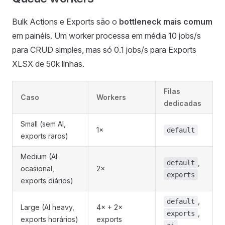
Bulk Actions e Exports são o
bottleneck mais comum
em painéis. Um worker processa em média 10 jobs/s
para CRUD simples, mas só 0.1 jobs/s para Exports
XLSX de 50k linhas.
Filas
Caso
Workers
dedicadas
Small (sem AI,
1×
default
exports raros)
Medium (AI
,
default
ocasional,
2×
exports
exports diários)
,
default
Large (AI heavy,
4× + 2×
,
exports
exports horários)
exports