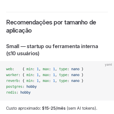
Recomendações por tamanho de
aplicação
Small — startup ou ferramenta interna
(≤10 usuários)
yaml
web
:    { 
min
: 
1
, 
max
: 
1
, 
type
: 
nano
 }
worker
: { 
min
: 
1
, 
max
: 
1
, 
type
: 
nano
 }
reverb
: { 
min
: 
1
, 
max
: 
1
, 
type
: 
nano
 }
postgres
: 
hobby
redis
: 
hobby
Custo aproximado:
$15-25/mês
(sem AI tokens).