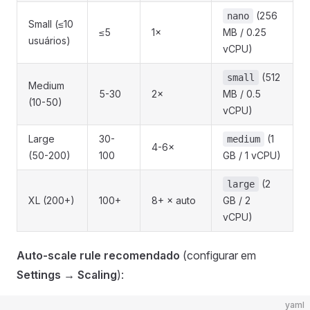
(256
nano
Small (≤10
≤5
1×
MB / 0.25
usuários)
vCPU)
(512
small
Medium
5-30
2×
MB / 0.5
(10-50)
vCPU)
Large
30-
(1
medium
4-6×
(50-200)
100
GB / 1 vCPU)
(2
large
XL (200+)
100+
8+ × auto
GB / 2
vCPU)
Auto-scale rule recomendado
(configurar em
Settings → Scaling
):
yaml