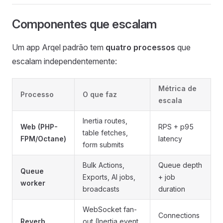
Componentes que escalam
Um app Arqel padrão tem
quatro processos
que
escalam independentemente:
Métrica de
Processo
O que faz
escala
Inertia routes,
Web (PHP-
RPS + p95
table fetches,
FPM/Octane)
latency
form submits
Bulk Actions,
Queue depth
Queue
Exports, AI jobs,
+ job
worker
broadcasts
duration
WebSocket fan-
Connections
Reverb
out (Inertia event