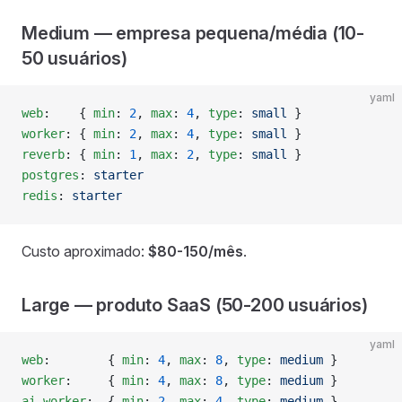
Medium — empresa pequena/média (10-
50 usuários)
yaml
web
:    { 
min
: 
2
, 
max
: 
4
, 
type
: 
small
 }
worker
: { 
min
: 
2
, 
max
: 
4
, 
type
: 
small
 }
reverb
: { 
min
: 
1
, 
max
: 
2
, 
type
: 
small
 }
postgres
: 
starter
redis
: 
starter
Custo aproximado:
$80-150/mês
.
Large — produto SaaS (50-200 usuários)
yaml
web
:        { 
min
: 
4
, 
max
: 
8
, 
type
: 
medium
 }
worker
:     { 
min
: 
4
, 
max
: 
8
, 
type
: 
medium
 }
ai_worker
:  { 
min
: 
2
, 
max
: 
4
, 
type
: 
medium
 }