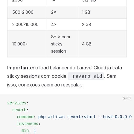
500-2.000
2×
1 GB
2.000-10.000
4×
2 GB
8+ × com
10.000+
sticky
4 GB
session
Importante:
o load balancer do Laravel Cloud já trata
sticky sessions com cookie
. Sem
_reverb_sid
isso, conexões caem ao reescalar.
yaml
services
:
  reverb
:
    command
: 
php artisan reverb:start --host=0.0.0.0 
    instances
:
      min
: 
1