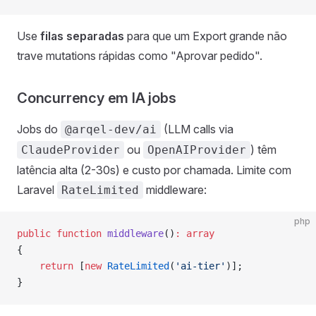
Use
filas separadas
para que um Export grande não
trave mutations rápidas como "Aprovar pedido".
Concurrency em IA jobs
Jobs do
(LLM calls via
@arqel-dev/ai
ou
) têm
ClaudeProvider
OpenAIProvider
latência alta (2-30s) e custo por chamada. Limite com
Laravel
middleware:
RateLimited
php
public
 function
 middleware
()
:
 array
{
    return
 [
new
 RateLimited
(
'ai-tier'
)];
}