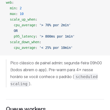
web
:
  min
: 
2
  max
: 
10
  scale_up_when
:
    cpu_average
: 
'> 70% por 2min'
    OR
    p95_latency
: 
'> 800ms por 1min'
  scale_down_when
:
    cpu_average
: 
'< 25% por 10min'
Pico clássico de painel admin: segunda-feira 09h00
(todos abrem o app). Pre-warm para 4× nesse
horário se você conhece o padrão (
scheduled
).
scaling
Queue workers