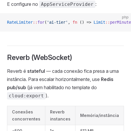
E configure no
:
AppServiceProvider
php
RateLimiter
::
for
(
'ai-tier'
, 
fn
 () => 
Limit
::
perMinute
Reverb (WebSocket)
Reverb é
stateful
— cada conexão fica presa a uma
instância. Para escalar horizontalmente, use
Redis
pub/sub
(já vem habilitado no template do
).
cloud:export
Conexões
Reverb
Memória/instância
concorrentes
instances
≤500
1×
512 MB