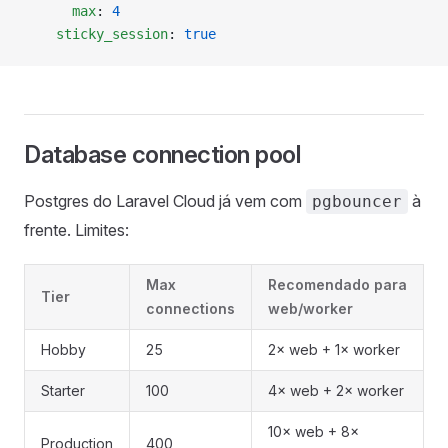
      max
: 
4
    sticky_session
: 
true
Database connection pool
Postgres do Laravel Cloud já vem com
à
pgbouncer
frente. Limites:
Max
Recomendado para
Tier
connections
web/worker
Hobby
25
2× web + 1× worker
Starter
100
4× web + 2× worker
10× web + 8×
Production
400