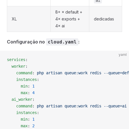
ai
8+ × default +
XL
4× exports +
dedicadas
4× ai
Configuração no
:
cloud.yaml
yaml
services
:
  worker
:
    command
: 
php artisan queue:work redis --queue=def
    instances
:
      min
: 
1
      max
: 
4
  ai_worker
:
    command
: 
php artisan queue:work redis --queue=ai 
    instances
:
      min
: 
1
      max
: 
2