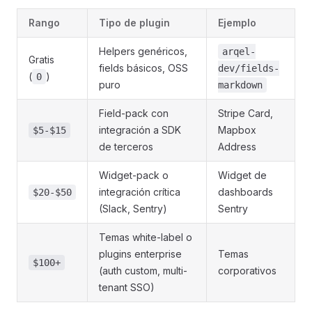
Rango
Tipo de plugin
Ejemplo
Helpers genéricos,
arqel-
Gratis
fields básicos, OSS
dev/fields-
(
)
0
puro
markdown
Field-pack con
Stripe Card,
integración a SDK
Mapbox
$5-$15
de terceros
Address
Widget-pack o
Widget de
integración crítica
dashboards
$20-$50
(Slack, Sentry)
Sentry
Temas white-label o
plugins enterprise
Temas
$100+
(auth custom, multi-
corporativos
tenant SSO)