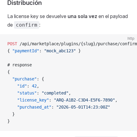
Distribución
La license key se devuelve
una sola vez
en el payload
de
:
confirm
http
POST
 /api/marketplace/plugins/{slug}/purchase/confirm
{ 
"paymentId"
: 
"mock_abc123"
 }
# response
{
  "purchase"
: {
    "id"
: 
42
,
    "status"
: 
"completed"
,
    "license_key"
: 
"ARQ-A1B2-C3D4-E5F6-7890"
,
    "purchased_at"
: 
"2026-05-01T14:23:00Z"
  }
}