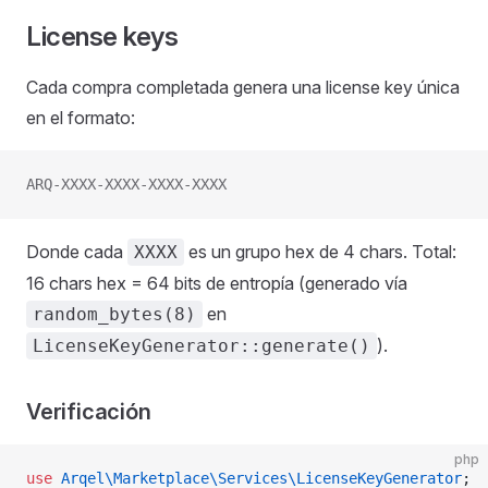
License keys
Cada compra completada genera una license key única
en el formato:
ARQ-XXXX-XXXX-XXXX-XXXX
Donde cada
es un grupo hex de 4 chars. Total:
XXXX
16 chars hex = 64 bits de entropía (generado vía
en
random_bytes(8)
).
LicenseKeyGenerator::generate()
Verificación
php
use
 Arqel\Marketplace\Services\LicenseKeyGenerator
;