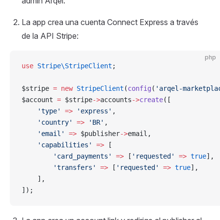
admin Arqel.
La app crea una cuenta Connect Express a través
de la API Stripe:
php
use
 Stripe\StripeClient
;
$stripe 
=
 new
 StripeClient
(
config
(
'arqel-marketpla
$account 
=
 $stripe
->
accounts
->
create
([
    'type'
 =>
 'express'
,
    'country'
 =>
 'BR'
,
    'email'
 =>
 $publisher
->
email,
    'capabilities'
 =>
 [
        'card_payments'
 =>
 [
'requested'
 =>
 true
],
        'transfers'
 =>
 [
'requested'
 =>
 true
],
    ],
]);