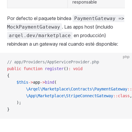
responsable
Por defecto el paquete bindea
PaymentGateway =>
. Las apps host (incluido
MockPaymentGateway
en producción)
arqel.dev/marketplace
rebindean a un gateway real cuando esté disponible:
php
// app/Providers/AppServiceProvider.php
public
 function
 register
()
:
 void
{
    $this
->
app
->
bind
(
        \Arqel\Marketplace\Contracts\PaymentGateway
::
        \App\Marketplace\StripeConnectGateway
::class
,
    );
}