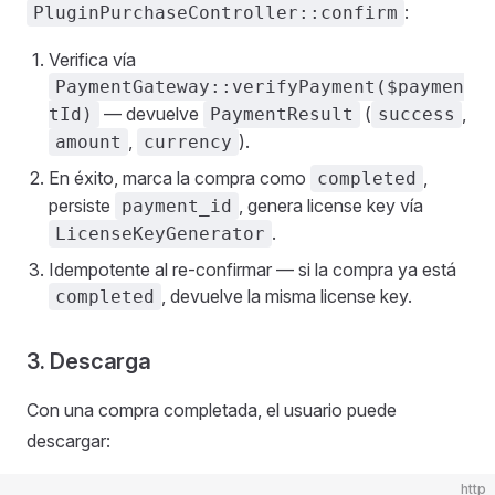
:
PluginPurchaseController::confirm
Verifica vía
PaymentGateway::verifyPayment($paymen
— devuelve
(
,
tId)
PaymentResult
success
,
).
amount
currency
En éxito, marca la compra como
,
completed
persiste
, genera license key vía
payment_id
.
LicenseKeyGenerator
Idempotente al re-confirmar — si la compra ya está
, devuelve la misma license key.
completed
3. Descarga
Con una compra completada, el usuario puede
descargar:
http