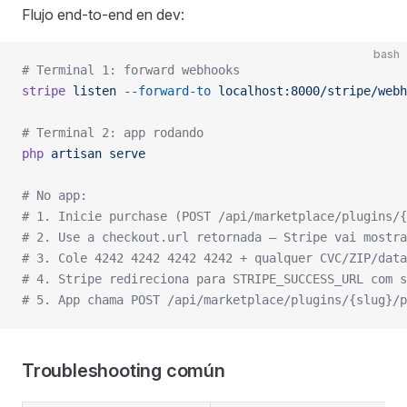
Flujo end-to-end en dev:
bash
# Terminal 1: forward webhooks
stripe
 listen
 --forward-to
 localhost:8000/stripe/webh
# Terminal 2: app rodando
php
 artisan
 serve
# No app:
# 1. Inicie purchase (POST /api/marketplace/plugins/{
# 2. Use a checkout.url retornada — Stripe vai mostra
# 3. Cole 4242 4242 4242 4242 + qualquer CVC/ZIP/data
# 4. Stripe redireciona para STRIPE_SUCCESS_URL com s
# 5. App chama POST /api/marketplace/plugins/{slug}/p
Troubleshooting común