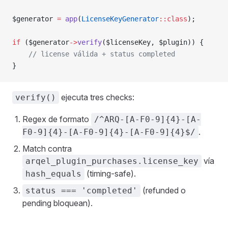
$generator 
=
 app
(
LicenseKeyGenerator
::class
);
if
 ($generator
->
verify
($licenseKey, $plugin)) {
    // license válida + status completed
}
ejecuta tres checks:
verify()
Regex de formato
/^ARQ-[A-F0-9]{4}-[A-
.
F0-9]{4}-[A-F0-9]{4}-[A-F0-9]{4}$/
Match contra
vía
arqel_plugin_purchases.license_key
(timing-safe).
hash_equals
(refunded o
status === 'completed'
pending bloquean).