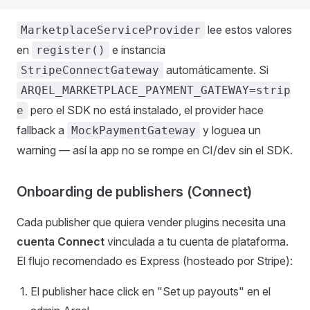
lee estos valores
MarketplaceServiceProvider
en
e instancia
register()
automáticamente. Si
StripeConnectGateway
ARQEL_MARKETPLACE_PAYMENT_GATEWAY=strip
pero el SDK no está instalado, el provider hace
e
fallback a
y loguea un
MockPaymentGateway
warning — así la app no se rompe en CI/dev sin el SDK.
Onboarding de publishers (Connect)
Cada publisher que quiera vender plugins necesita una
cuenta Connect
vinculada a tu cuenta de plataforma.
El flujo recomendado es Express (hosteado por Stripe):
El publisher hace click en "Set up payouts" en el