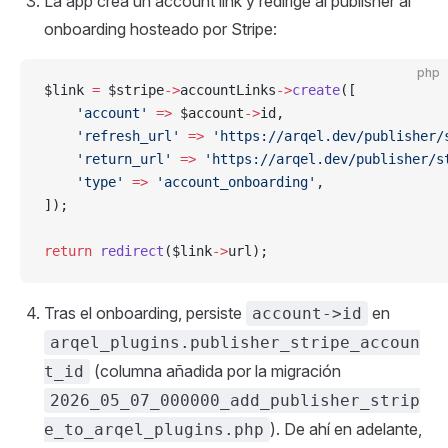
La app crea un account link y redirige al publisher al
onboarding hosteado por Stripe:
php
$link 
=
 $stripe
->
accountLinks
->
create
([
    'account'
 =>
 $account
->
id,
    'refresh_url'
 =>
 'https://arqel.dev/publisher/
    'return_url'
 =>
 'https://arqel.dev/publisher/s
    'type'
 =>
 'account_onboarding'
,
]);
return
 redirect
($link
->
url);
Tras el onboarding, persiste
en
account->id
arqel_plugins.publisher_stripe_accoun
(columna añadida por la migración
t_id
2026_05_07_000000_add_publisher_strip
). De ahí en adelante,
e_to_arqel_plugins.php