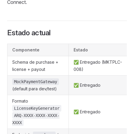
Connect.
Estado actual
Componente
Estado
Schema de purchase +
✅ Entregado (MKTPLC-
license + payout
008)
MockPaymentGateway
✅ Entregado
(default para dev/test)
Formato
LicenseKeyGenerator
✅ Entregado
ARQ-XXXX-XXXX-XXXX-
XXXX