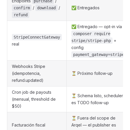
Endpoints
/
purchase
/
/
✅ Entregados
confirm
download
refund
✅ Entregado — opt-in vía
composer require
StripeConnectGateway
+
stripe/stripe-php
real
config
payment_gateway=stripe
Webhooks Stripe
(idempotencia,
⏳ Próximo follow-up
refund.updated)
Cron job de payouts
⏳ Schema listo, scheduler
(mensual, threshold de
es TODO follow-up
$50)
⏳ Fuera del scope de
Facturación fiscal
Arqel — el publisher es