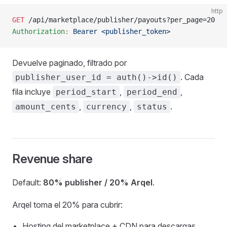
http
GET
 /api/marketplace/publisher/payouts?per_page=20
Authorization
:
 Bearer <publisher_token>
Devuelve paginado, filtrado por
. Cada
publisher_user_id = auth()->id()
fila incluye
,
,
period_start
period_end
,
,
.
amount_cents
currency
status
Revenue share
Default:
80% publisher / 20% Arqel
.
Arqel toma el 20% para cubrir:
Hosting del marketplace + CDN para descargas.