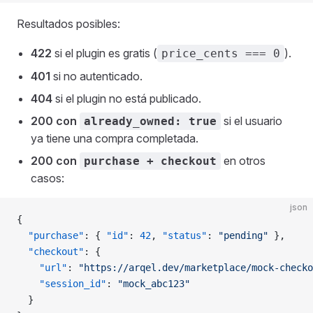
Resultados posibles:
422
si el plugin es gratis (
).
price_cents === 0
401
si no autenticado.
404
si el plugin no está publicado.
200 con
si el usuario
already_owned: true
ya tiene una compra completada.
200 con
en otros
purchase + checkout
casos:
json
{
  "purchase"
: { 
"id"
: 
42
, 
"status"
: 
"pending"
 },
  "checkout"
: {
    "url"
: 
"https://arqel.dev/marketplace/mock-checko
    "session_id"
: 
"mock_abc123"
  }