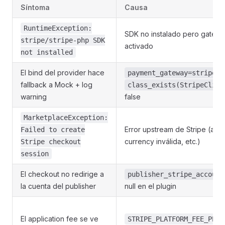
Síntoma
Causa
RuntimeException:
SDK no instalado pero gatew
stripe/stripe-php SDK
activado
not installed
El bind del provider hace
p
payment_gateway=stripe
fallback a Mock + log
class_exists(StripeClien
warning
false
MarketplaceException:
Error upstream de Stripe (auth
Failed to create
currency inválida, etc.)
Stripe checkout
session
El checkout no redirige a
publisher_stripe_account
la cuenta del publisher
null en el plugin
El application fee se ve
STRIPE_PLATFORM_FEE_PERC