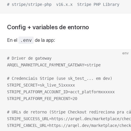
# stripe/stripe-php  v16.x.x  Stripe PHP Library
Config + variables de entorno
En el
de la app:
.env
env
# Driver de gateway
ARQEL_MARKETPLACE_PAYMENT_GATEWAY=stripe
# Credenciais Stripe (use sk_test_... em dev)
STRIPE_SECRET=sk_live_51xxxxx
STRIPE_PLATFORM_ACCOUNT_ID=acct_platformxxxxxx
STRIPE_PLATFORM_FEE_PERCENT=20
# URLs de retorno (Stripe Checkout redireciona pra cá
STRIPE_SUCCESS_URL=https://arqel.dev/marketplace/chec
STRIPE_CANCEL_URL=https://arqel.dev/marketplace/check