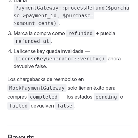
Llama
PaymentGateway::processRefund($purcha
se->payment_id, $purchase-
.
>amount_cents)
Marca la compra como
+ puebla
refunded
.
refunded_at
La license key queda invalidada —
ahora
LicenseKeyGenerator::verify()
devuelve false.
Los chargebacks de reembolso en
solo tienen éxito para
MockPaymentGateway
compras
— los estados
o
completed
pending
devuelven
.
failed
false
Payouts