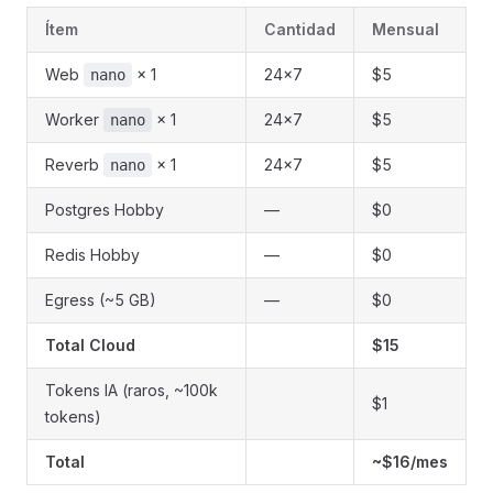
Ítem
Cantidad
Mensual
Web
× 1
24×7
$5
nano
Worker
× 1
24×7
$5
nano
Reverb
× 1
24×7
$5
nano
Postgres Hobby
—
$0
Redis Hobby
—
$0
Egress (~5 GB)
—
$0
Total Cloud
$15
Tokens IA (raros, ~100k
$1
tokens)
Total
~$16/mes