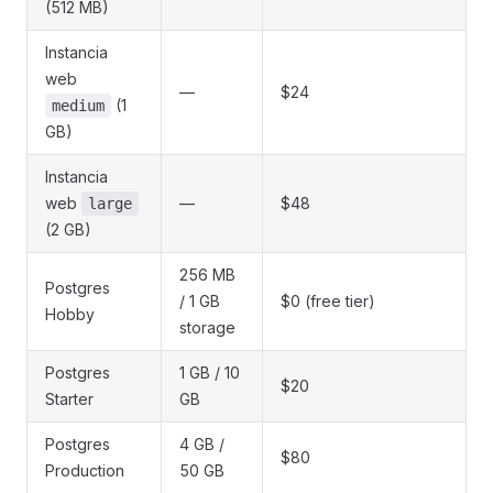
(512 MB)
Instancia
web
—
$24
(1
medium
GB)
Instancia
web
—
$48
large
(2 GB)
256 MB
Postgres
/ 1 GB
$0 (free tier)
Hobby
storage
Postgres
1 GB / 10
$20
Starter
GB
Postgres
4 GB /
$80
Production
50 GB