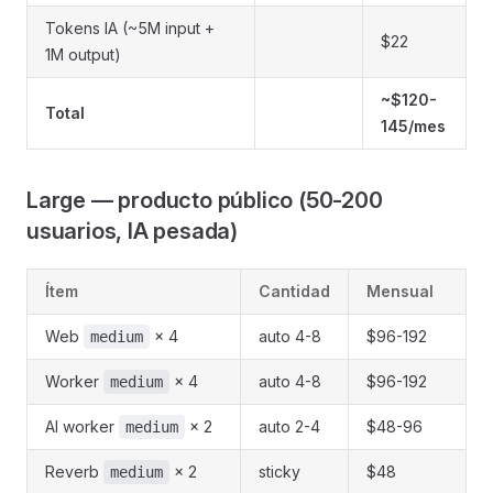
Tokens IA (~5M input +
$22
1M output)
~$120-
Total
145/mes
Large — producto público (50-200
usuarios, IA pesada)
Ítem
Cantidad
Mensual
Web
× 4
auto 4-8
$96-192
medium
Worker
× 4
auto 4-8
$96-192
medium
AI worker
× 2
auto 2-4
$48-96
medium
Reverb
× 2
sticky
$48
medium