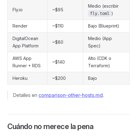
Medio (escribir
Fly.io
~$95
)
fly.toml
Render
~$110
Bajo (Blueprint)
DigitalOcean
Medio (App
~$80
App Platform
Spec)
AWS App
Alto (CDK o
~$140
Runner + RDS
Terraform)
Heroku
~$200
Bajo
Detalles en
comparison-other-hosts.md
.
Cuándo no merece la pena