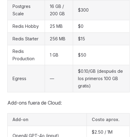
Postgres
16 GB /
$300
Scale
200 GB
Redis Hobby
25 MB
$0
Redis Starter
256 MB
$15
Redis
1 GB
$50
Production
$0.10/GB (después de
Egress
—
los primeros 100 GB
gratis)
Add-ons fuera de Cloud:
Add-on
Costo aprox.
$2.50 / 1M
OpenAI GPT-4o (input)