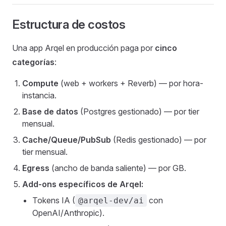
Estructura de costos
Una app Arqel en producción paga por
cinco
categorías
:
Compute
(web + workers + Reverb) — por hora-
instancia.
Base de datos
(Postgres gestionado) — por tier
mensual.
Cache/Queue/PubSub
(Redis gestionado) — por
tier mensual.
Egress
(ancho de banda saliente) — por GB.
Add-ons específicos de Arqel:
Tokens IA (
con
@arqel-dev/ai
OpenAI/Anthropic).