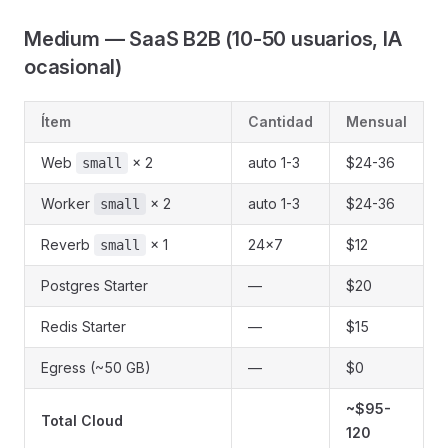
Medium — SaaS B2B (10-50 usuarios, IA
ocasional)
Ítem
Cantidad
Mensual
Web
× 2
auto 1-3
$24-36
small
Worker
× 2
auto 1-3
$24-36
small
Reverb
× 1
24×7
$12
small
Postgres Starter
—
$20
Redis Starter
—
$15
Egress (~50 GB)
—
$0
~$95-
Total Cloud
120