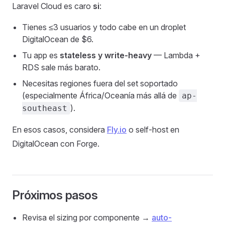
Laravel Cloud es caro
si
:
Tienes ≤3 usuarios y todo cabe en un droplet
DigitalOcean de $6.
Tu app es
stateless y write-heavy
— Lambda +
RDS sale más barato.
Necesitas regiones fuera del set soportado
(especialmente África/Oceanía más allá de
ap-
).
southeast
En esos casos, considera
Fly.io
o self-host en
DigitalOcean con Forge.
Próximos pasos
Revisa el sizing por componente →
auto-