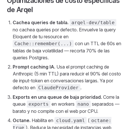
Optimizaciones de costo específicas
de Arqel
Cachea queries de tabla.
arqel-dev/table
no cachea queries por defecto. Envuelve la query
Eloquent de tu resource en
con un TTL de 60s en
Cache::remember(...)
tablas de baja volatilidad — recorta 70% de las
queries Postgres.
Prompt caching IA.
Usa el prompt caching de
Anthropic (5 min TTL) para reducir el 90% del costo
de input-token en conversaciones largas. Ya por
defecto en
.
ClaudeProvider
Exports en una queue de baja prioridad.
Corre la
queue
en workers
separados —
exports
nano
barato y no compite con el web por CPU.
Octane.
Habilita en
(
cloud.yaml
octane:
). Reduce la necesidad de instancias web
true