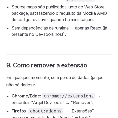
Source maps são publicados junto ao Web Store
package, satisfazendo o requisito da Mozilla AMO
de código revisável quando há minificação.
Sem dependências de runtime — apenas React (já
presente no DevTools host).
9. Como remover a extensão
Em qualquer momento, sem perda de dados (já que
não há dados):
Chrome/Edge
:
→
chrome://extensions
encontrar "Arqel DevTools" → "Remover".
Firefox
:
→ "Extensões" →
about:addons
engrenagem ao lado de "Arqel DevTools" →