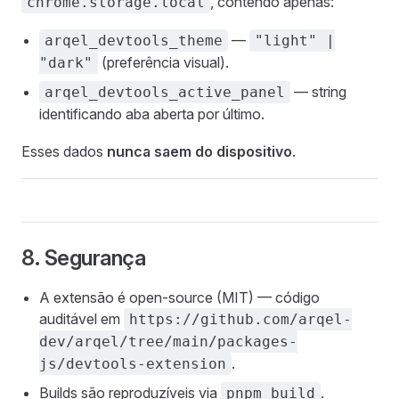
, contendo apenas:
chrome.storage.local
—
arqel_devtools_theme
"light" |
(preferência visual).
"dark"
— string
arqel_devtools_active_panel
identificando aba aberta por último.
Esses dados
nunca saem do dispositivo
.
8. Segurança
A extensão é open-source (MIT) — código
auditável em
https://github.com/arqel-
dev/arqel/tree/main/packages-
.
js/devtools-extension
Builds são reproduzíveis via
.
pnpm build