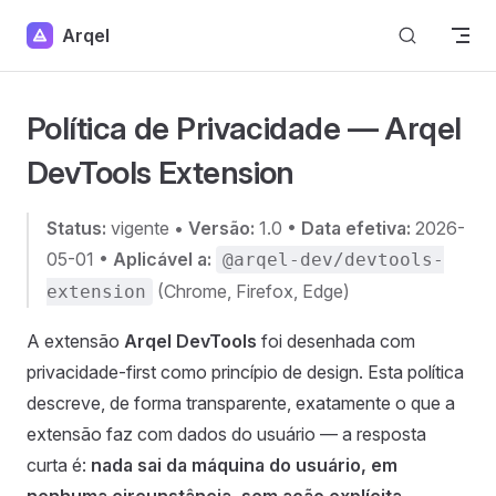
Skip to content
Arqel
Política de Privacidade — Arqel
DevTools Extension
Status:
vigente •
Versão:
1.0 •
Data efetiva:
2026-
05-01 •
Aplicável a:
@arqel-dev/devtools-
(Chrome, Firefox, Edge)
extension
A extensão
Arqel DevTools
foi desenhada com
privacidade-first como princípio de design. Esta política
descreve, de forma transparente, exatamente o que a
extensão faz com dados do usuário — a resposta
curta é:
nada sai da máquina do usuário, em