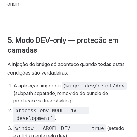
origin.
5. Modo DEV-only — proteção em
camadas
A injeção do bridge só acontece quando
todas
estas
condições são verdadeiras:
A aplicação importou
@arqel-dev/react/dev
(subpath separado, removido do bundle de
produção via tree-shaking).
process.env.NODE_ENV ===
.
'development'
(setado
window.__ARQEL_DEV__ === true
explicitamente pelo dev).