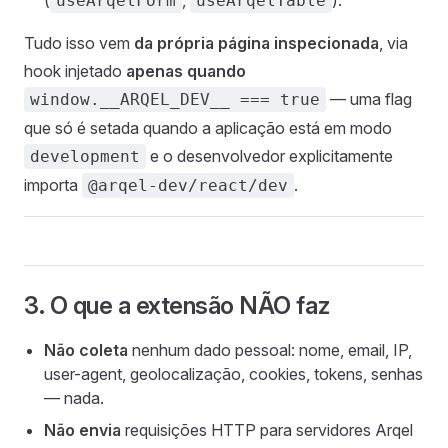
(
,
).
useArqelForm
useArqelTable
Tudo isso vem
da própria página inspecionada
, via
hook injetado
apenas quando
— uma flag
window.__ARQEL_DEV__ === true
que só é setada quando a aplicação está em modo
e o desenvolvedor explicitamente
development
importa
.
@arqel-dev/react/dev
3. O que a extensão NÃO faz
Não coleta
nenhum dado pessoal: nome, email, IP,
user-agent, geolocalização, cookies, tokens, senhas
— nada.
Não envia
requisições HTTP para servidores Arqel